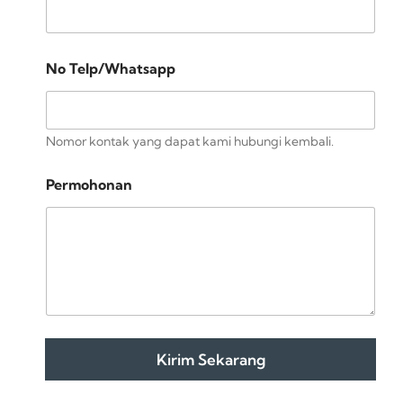
r
u
s
a
No Telp/Whatsapp
h
a
a
n
Nomor kontak yang dapat kami hubungi kembali.
T
e
l
Permohonan
p
/
W
h
a
t
s
a
p
p
Kirim Sekarang