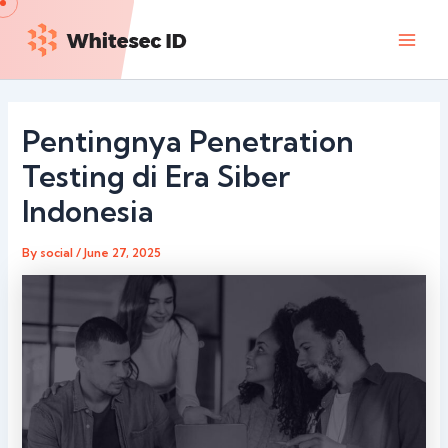
Skip
Main
to
Men
content
Pentingnya Penetration
Testing di Era Siber
Indonesia
By
social
/
June 27, 2025