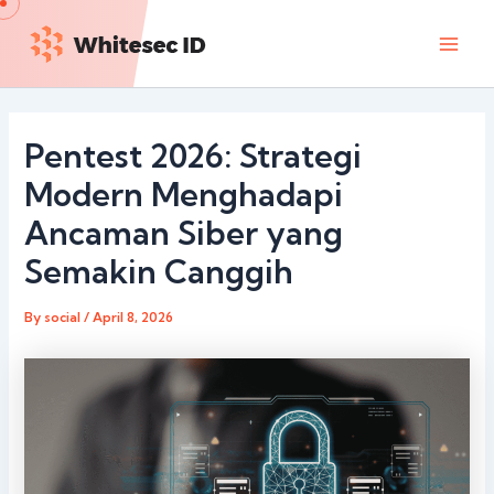
Skip
Main
to
Men
content
Pentest 2026: Strategi
Modern Menghadapi
Ancaman Siber yang
Semakin Canggih
By
social
/
April 8, 2026