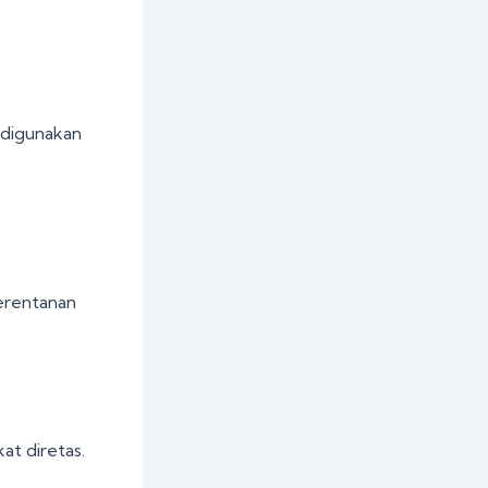
i digunakan
kerentanan
at diretas.