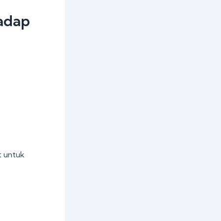
adap
t untuk