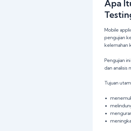
Apa It
Testin
Mobile appli
pengujian k
kelemahan k
Pengujian in
dan analisis
Tujuan utam
menemuk
melindun
mengurang
meningka