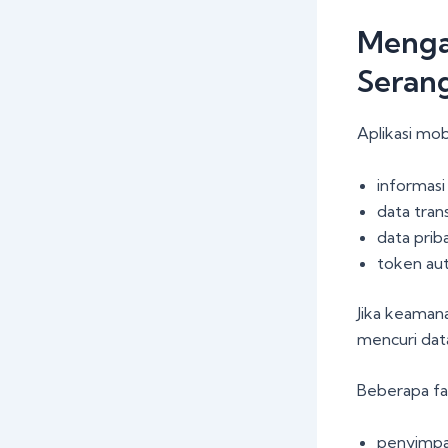
Menga
Seran
Aplikasi mob
informasi
data tran
data prib
token aut
Jika keaman
mencuri dat
Beberapa fa
penyimpa