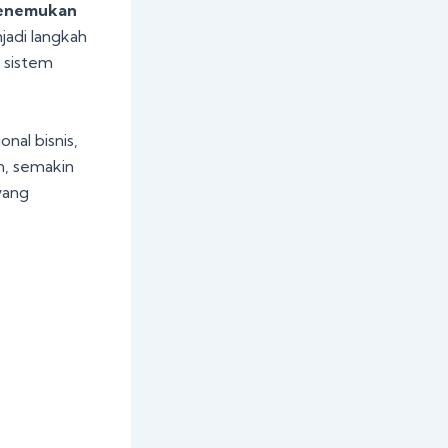
 menemukan
jadi langkah
n sistem
onal bisnis,
n, semakin
yang