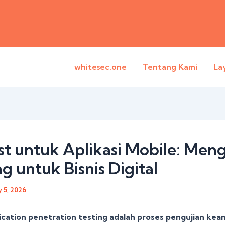
whitesec.one
Tentang Kami
La
st untuk Aplikasi Mobile: Men
g untuk Bisnis Digital
 5, 2026
ication penetration testing adalah proses pengujian ke