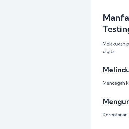
Manfaa
Testin
Melakukan p
digital.
Melind
Mencegah ke
Mengura
Kerentanan 