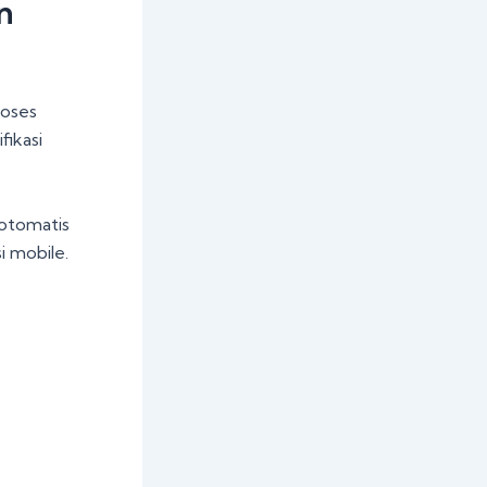
n
roses
ikasi
 otomatis
i mobile.