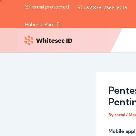
Skip
[email protected]
+62 878-7666-6016
to
content
Hubungi Kami
Pente
Pentin
By
social
/
May
Mobile appl